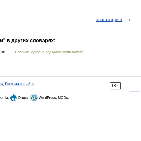
класти хрест
и" в других словарях:
клони …
Словник церковно-обрядової термінології
ка
,
Реклама на сайте
18+
omla,
Drupal,
WordPress, MODx.