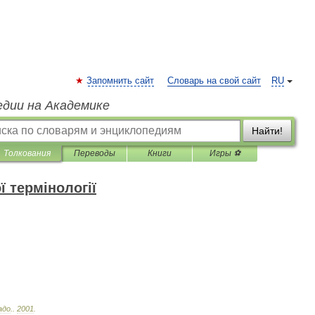
Запомнить сайт
Словарь на свой сайт
RU
едии на Академике
Найти!
Толкования
Переводы
Книги
Игры ⚽
 термінології
адо
.
.
2001
.