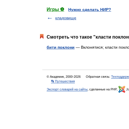
Игры ⚽
Нужно сделать НИР?
кладовище
Смотреть что такое "класти поклон
бити поклони
— Вклонятися; класти по
© Академик, 2000-2026
Обратная связь:
Техподдерж
👣 Путешествия
Экспорт словарей на сайты
, сделанные на PHP,
Jo