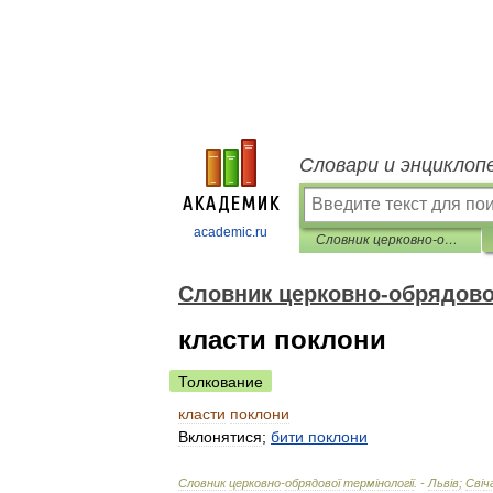
Словари и энциклоп
academic.ru
Словник церковно-обрядової термінології
Словник церковно-обрядової
класти поклони
Толкование
класти
поклони
Вклонятися
;
бити
поклони
Словник
церковно
-
обрядової
терм
і
нолог
і
ї
. -
Льв
і
в
;
Св
і
ч